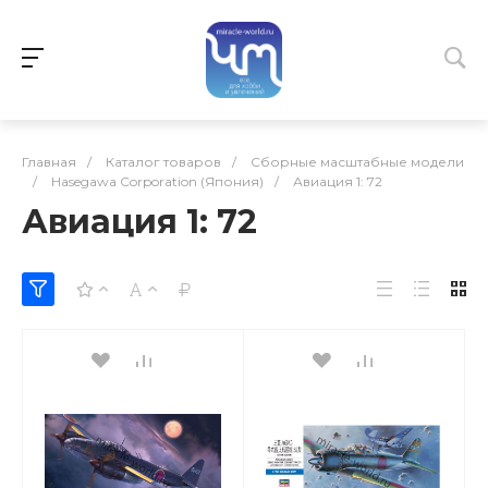
Главная
/
Каталог товаров
/
Сборные масштабные модели
/
Hasegawa Corporation (Япония)
/
Авиация 1: 72
Авиация 1: 72