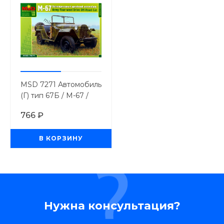
MSD 7271 Автомобиль
(Г) тип 67Б / М-67 /
автомобиль
766 ₽
повышенной
проходимости/ 1/72
В КОРЗИНУ
Нужна консультация?