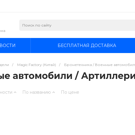
зма
ВОСТИ
БЕСПЛАТНАЯ ДОСТАВКА
дели
/
Magic Factory (Китай)
/
Бронетехника / Военные автомобили
е автомобили / Артиллерия
ности
По названию
По цене