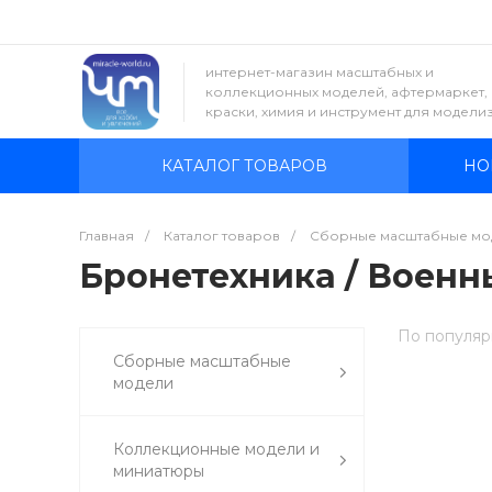
интернет-магазин масштабных и
коллекционных моделей, афтермаркет,
краски, химия и инструмент для модели
КАТАЛОГ ТОВАРОВ
НО
Главная
/
Каталог товаров
/
Сборные масштабные мо
Бронетехника / Военны
По популяр
Сборные масштабные
модели
Коллекционные модели и
миниатюры