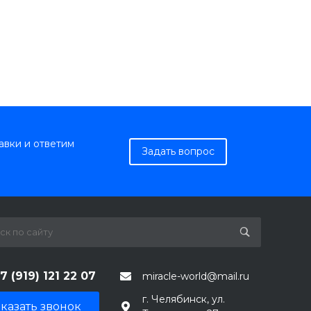
авки и ответим
Задать вопрос
7 (919) 121 22 07
miracle-world@mail.ru
г. Челябинск, ул.
казать звонок