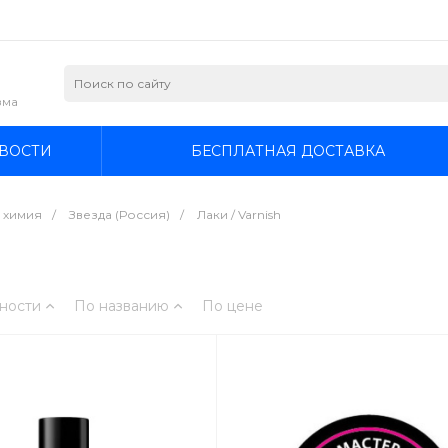
зма
ВОСТИ
БЕСПЛАТНАЯ ДОСТАВКА
я химия
/
Звезда (Россия)
/
Лаки / Varnish
ности
По названию
По цене