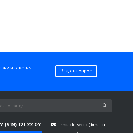
авки и ответим
Задать вопрос
7 (919) 121 22 07
miracle-world@mail.ru