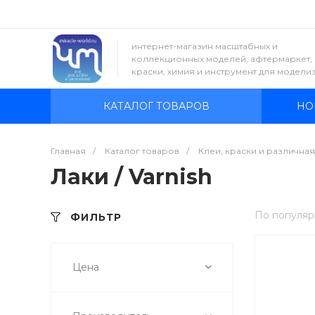
интернет-магазин масштабных и
коллекционных моделей, афтермаркет,
краски, химия и инструмент для модели
КАТАЛОГ ТОВАРОВ
НО
Главная
/
Каталог товаров
/
Клеи, краски и различна
Лаки / Varnish
По популяр
ФИЛЬТР
Цена