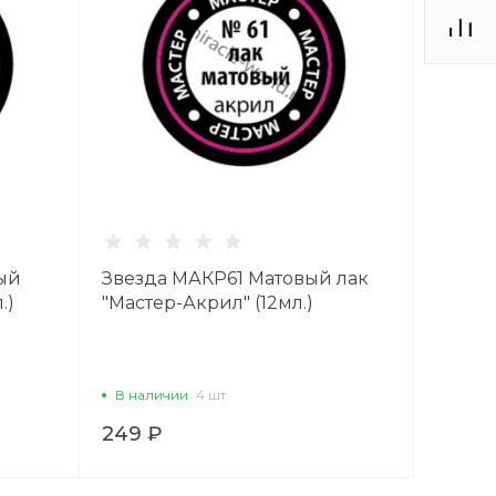
ый
Звезда МАКР61 Матовый лак
.)
"Мастер-Акрил" (12мл.)
В наличии
4 шт
249 ₽