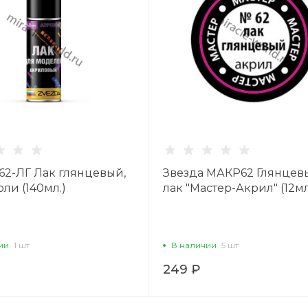
62-ЛГ Лак глянцевый,
Звезда МАКР62 Глянцев
оли (140мл.)
лак "Мастер-Акрил" (12мл
ии
1 шт
В наличии
5 шт
249 ₽